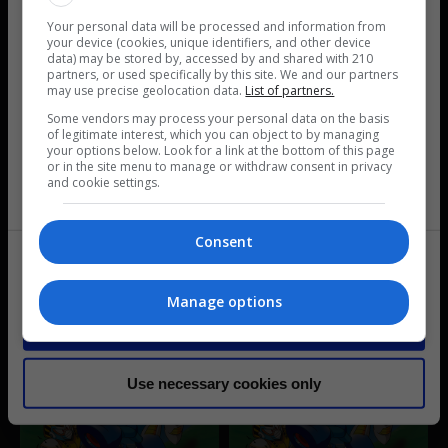
o
い。
n
Your personal data will be processed and information from
your device (cookies, unique identifiers, and other device
s
カプコンタウン利用規約
に同意する
data) may be stored by, accessed by and shared with 210
Preferences
プライバシーポリシー
に同意する
e
partners, or used specifically by this site. We and our partners
may use precise geolocation data.
List of partners.
n
カプコンタウンで遊ぶ
Some vendors may process your personal data on the basis
t
Statistics
of legitimate interest, which you can object to by managing
S
your options below. Look for a link at the bottom of this page
or in the site menu to manage or withdraw consent in privacy
e
規約およびプライバシーポリシーに同意いただけない
and cookie settings.
Marketing
l
場合、カプコンタウンはご利用いただけません。
ブレスオブファイア -
Breath of Fire
e
カプコン公式サイトへ
Consent
竜の戦士 -
c
家庭用ゲーム機
Show details
t
EN｜RPG
家庭用ゲーム機
i
JP｜RPG
Manage options
o
Allow all cookies
n
Use necessary cookies only