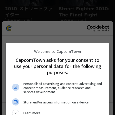
2010 ストリートファ
Street Fighter 2010:
イター
The Final Fight
家庭用ゲーム機
家庭用ゲーム機
JP｜アクション
EN｜アクション
This website uses cookies
Welcome to CapcomTown
We use cookies to personalise content and ads, to
CapcomTown asks for your consent to
provide social media features and to analyse our traffic.
use your personal data for the following
We also share information about your use of our site with
purposes:
カプコンタウンのご利用に際して
our social media, advertising and analytics partners who
may combine it with other information that you’ve
カプコンタウンをご利用いただくには「カプコンタウ
Personalised advertising and content, advertising and
provided to them or that they’ve collected from your use
ン利用規約」および「プライバシーポリシー」への同
content measurement, audience research and
ストリートファイター
Street Fighter II:
of their services.
services development
意が必要です。
II
The World Warrior
利用規約およびプライバシーポリシーをすべてお読み
Store and/or access information on a device
家庭用ゲーム機
家庭用ゲーム機
いただいたうえで、同意にチェックを入れて「カプコ
JP｜対戦格闘
EN｜対戦格闘
C
ンタウンで遊ぶ」ボタンを押して次に進んでくださ
Learn more
Necessary