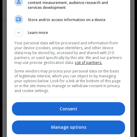
ン利用規約」および「プライバシーポリシー」への同
content measurement, audience research and
of their services.
services development
意が必要です。
利用規約およびプライバシーポリシーをすべてお読み
Store and/or access information on a device
いただいたうえで、同意にチェックを入れて「カプコ
C
ンタウンで遊ぶ」ボタンを押して次に進んでくださ
Learn more
Necessary
o
ストリートファイター
Street Fighter II:
い。
n
Your personal data will be processed and information from
II
The World Warrior
your device (cookies, unique identifiers, and other device
s
カプコンタウン利用規約
に同意する
data) may be stored by, accessed by and shared with 210
Preferences
家庭用ゲーム機
家庭用ゲーム機
プライバシーポリシー
に同意する
e
partners, or used specifically by this site. We and our partners
JP｜対戦格闘
EN｜対戦格闘
may use precise geolocation data.
List of partners.
n
カプコンタウンで遊ぶ
Some vendors may process your personal data on the basis
t
Statistics
of legitimate interest, which you can object to by managing
S
your options below. Look for a link at the bottom of this page
or in the site menu to manage or withdraw consent in privacy
e
規約およびプライバシーポリシーに同意いただけない
and cookie settings.
Marketing
l
場合、カプコンタウンはご利用いただけません。
e
カプコン公式サイトへ
Consent
c
Show details
t
i
Manage options
o
Allow all cookies
ブレスオブファイア -
Breath of Fire