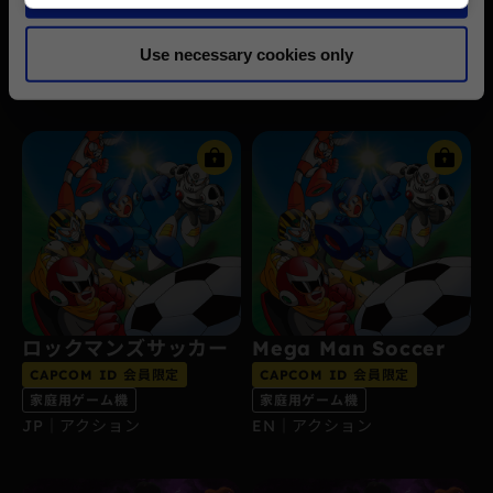
n
竜の戦士 -
家庭用ゲーム機
EN｜RPG
家庭用ゲーム機
Use necessary cookies only
JP｜RPG
ロックマンズサッカー
Mega Man Soccer
CAPCOM ID 会員限定
CAPCOM ID 会員限定
家庭用ゲーム機
家庭用ゲーム機
JP｜アクション
EN｜アクション