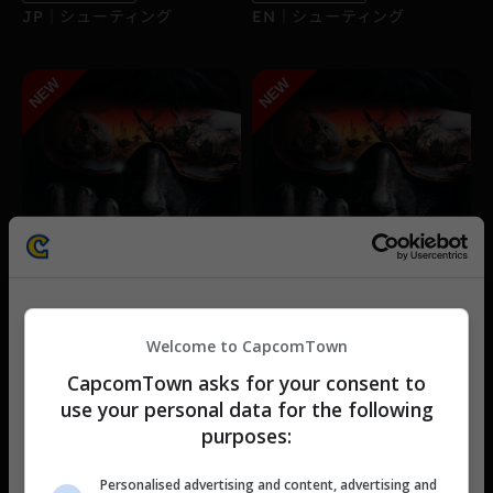
JP｜シューティング
EN｜シューティング
2010 ストリートファ
Street Fighter 2010:
イター
The Final Fight
This website uses cookies
家庭用ゲーム機
家庭用ゲーム機
Welcome to CapcomTown
We use cookies to personalise content and ads, to
JP｜アクション
EN｜アクション
CapcomTown asks for your consent to
provide social media features and to analyse our traffic.
use your personal data for the following
We also share information about your use of our site with
purposes:
カプコンタウンのご利用に際して
our social media, advertising and analytics partners who
may combine it with other information that you’ve
カプコンタウンをご利用いただくには「カプコンタウ
Personalised advertising and content, advertising and
provided to them or that they’ve collected from your use