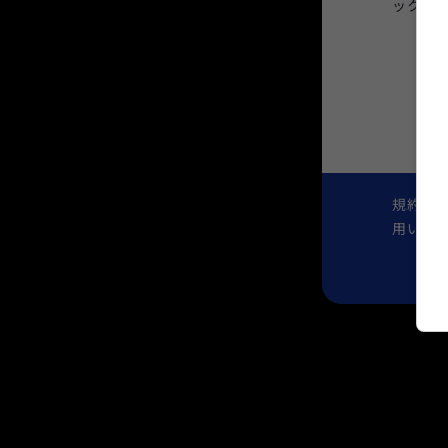
ックを
規約お
用いた