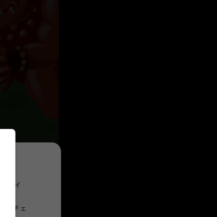
プライ
意にチェ