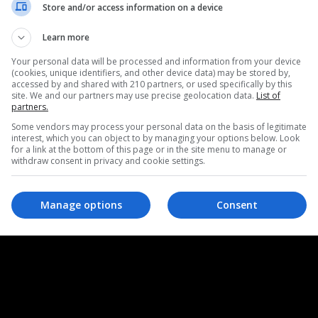
入れて「カプコンタウンで遊ぶ」ボタンを押して次に進んでください
Store and/or access information on a device
カプコンタウン利用規約
に同意する
Learn more
プライバシーポリシー
に同意する
Your personal data will be processed and information from your device
(cookies, unique identifiers, and other device data) may be stored by,
カプコンタウンで遊ぶ
accessed by and shared with 210 partners, or used specifically by this
site. We and our partners may use precise geolocation data.
List of
partners.
Some vendors may process your personal data on the basis of legitimate
interest, which you can object to by managing your options below. Look
よびプライバシーポリシーに同意いただけない場合、カプコンタウン
for a link at the bottom of this page or in the site menu to manage or
withdraw consent in privacy and cookie settings.
だけません。
カプコン公式サイトへ
Manage options
Consent