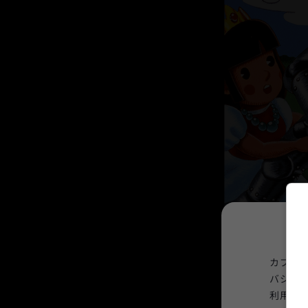
カプコ
バシー
利用規