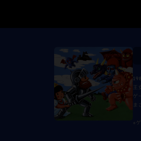
1
王
ゲ
ま
※