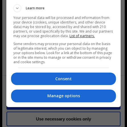
いただいたうえで、同意にチェックを入れて「カプコ
C
家庭用ゲーム機
家庭用ゲーム機
ンタウンで遊ぶ」ボタンを押して次に進んでくださ
Learn more
Necessary
o
JP｜対戦格闘
EN｜対戦格闘
い。
n
Your personal data will be processed and information from
your device (cookies, unique identifiers, and other device
s
カプコンタウン利用規約
に同意する
data) may be stored by, accessed by and shared with 210
Preferences
プライバシーポリシー
に同意する
e
partners, or used specifically by this site. We and our partners
may use precise geolocation data.
List of partners.
n
カプコンタウンで遊ぶ
Some vendors may process your personal data on the basis
t
Statistics
of legitimate interest, which you can object to by managing
S
your options below. Look for a link at the bottom of this page
or in the site menu to manage or withdraw consent in privacy
e
規約およびプライバシーポリシーに同意いただけない
and cookie settings.
Marketing
l
場合、カプコンタウンはご利用いただけません。
e
カプコン公式サイトへ
Consent
c
ブレスオブファイア -
Breath of Fire
Show details
t
竜の戦士 -
家庭用ゲーム機
i
Manage options
EN｜RPG
家庭用ゲーム機
o
Allow all cookies
JP｜RPG
n
Use necessary cookies only