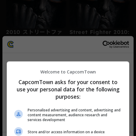
2010 ストリートファ
Street Fighter 2010:
イター
The Final Fight
家庭用ゲーム機
家庭用ゲーム機
JP｜アクション
EN｜アクション
This website uses cookies
Welcome to CapcomTown
We use cookies to personalise content and ads, to
CapcomTown asks for your consent to
provide social media features and to analyse our traffic.
use your personal data for the following
We also share information about your use of our site with
purposes:
カプコンタウンのご利用に際して
our social media, advertising and analytics partners who
may combine it with other information that you’ve
カプコンタウンをご利用いただくには「カプコンタウ
Personalised advertising and content, advertising and
provided to them or that they’ve collected from your use
ン利用規約」および「プライバシーポリシー」への同
content measurement, audience research and
of their services.
services development
意が必要です。
ストリートファイター
Street Fighter II:
利用規約およびプライバシーポリシーをすべてお読み
Store and/or access information on a device
II
The World Warrior