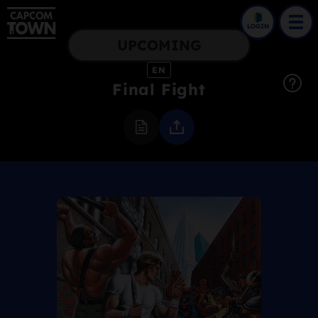
LOGIN
UPCOMING
EN
Final Fight