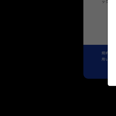
ックを
規約お
用いた