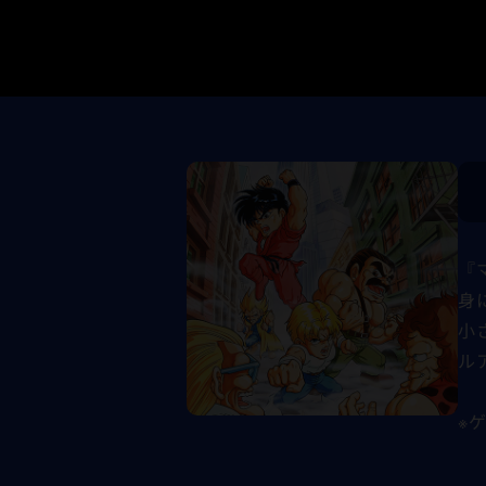
『
身
小
ル
※