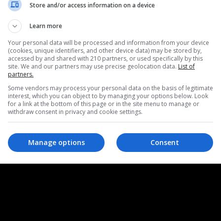
入れて「カプコンタウンで遊ぶ」ボタンを押して次に進んでください
Store and/or access information on a device
カプコンタウン利用規約
に同意する
Learn more
プライバシーポリシー
に同意する
Your personal data will be processed and information from your device
(cookies, unique identifiers, and other device data) may be stored by,
カプコンタウンで遊ぶ
accessed by and shared with 210 partners, or used specifically by this
site. We and our partners may use precise geolocation data.
List of
partners.
Some vendors may process your personal data on the basis of legitimate
interest, which you can object to by managing your options below. Look
よびプライバシーポリシーに同意いただけない場合、カプコンタウン
for a link at the bottom of this page or in the site menu to manage or
withdraw consent in privacy and cookie settings.
だけません。
カプコン公式サイトへ
Manage options
Consent