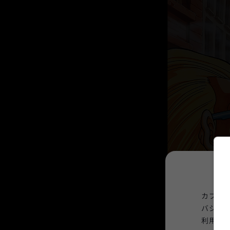
カプコ
バシー
利用規