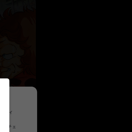
プライ
意にチェ