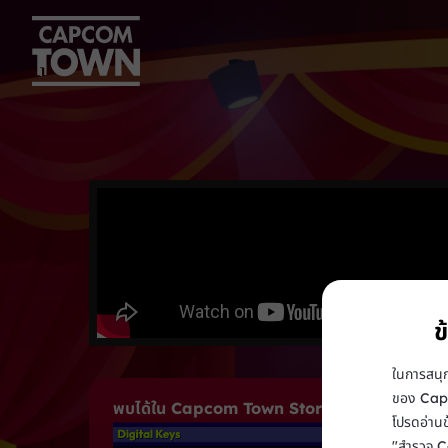
ข
ในการสนุ
ของ Ca
พบได้ใน Capcom Town Store
โปรดอ่าน
"สำรวจ C