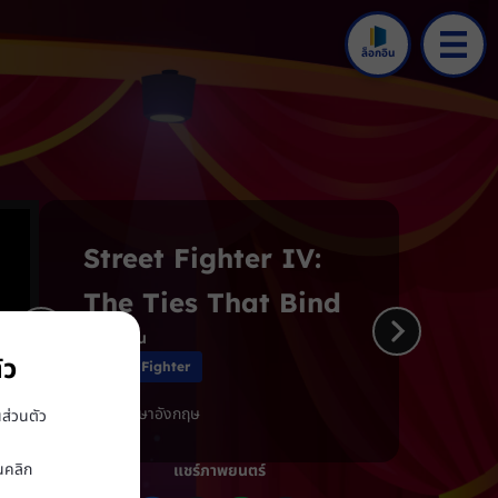
ล็อกอิน
ข้อตกลง
Street Fighter IV:
The Ties That Bind
แอนิเมชัน
ัว
Street Fighter
เสียง: ภาษาอังกฤษ
ส่วนตัว
นคลิก
แชร์ภาพยนตร์